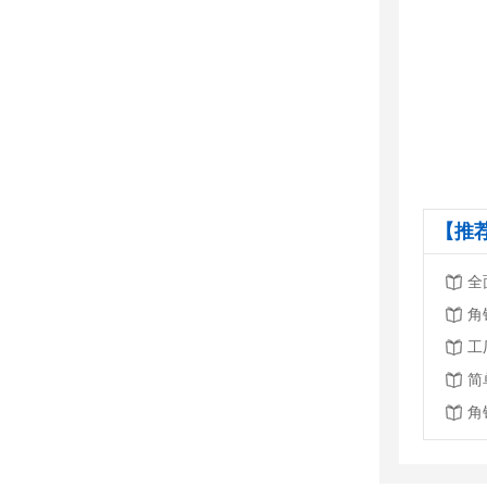
【推
全
角
工
简
角