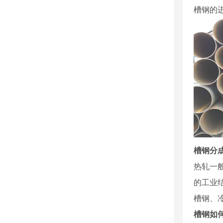
槽钢的
槽钢分
热轧一般
的工业
槽钢、
槽钢如