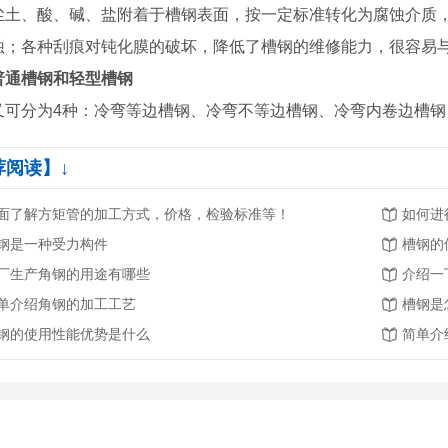
尘土、酸、碱、盐附着于槽钢表面，按一定标准转化为腐蚀介质
蚀；各种刮痕对钝化膜的破坏，降低了槽钢的维修能力，很容易
普通槽钢和轻型槽钢
又可分为4种：冷弯等边槽钢、冷弯不等边槽钢、冷弯内卷边槽钢
荐阅读】↓
面了解方矩管的加工方式，价格，检验标准等！
如何进
钢是一种受力构件
槽钢的
厂生产角钢的用途有哪些
介绍一
单介绍角钢的加工工艺
槽钢是
钢的使用性能优势是什么
简单介