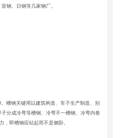
、宣钢、日钢等几家钢厂。
30#。槽钢关键用以建筑构造、车子生产制造、别
样子分成冷弯等槽钢、冷弯不一槽钢、冷弯内卷
受力，即槽钢应站起而不是侧卧。