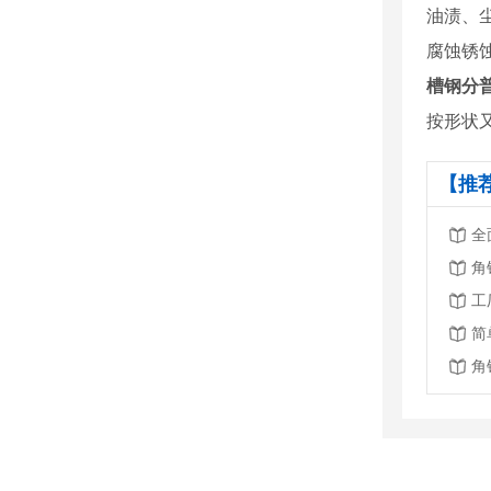
油渍、
腐蚀锈
槽钢分
按形状
【推
全
角
工
简
角