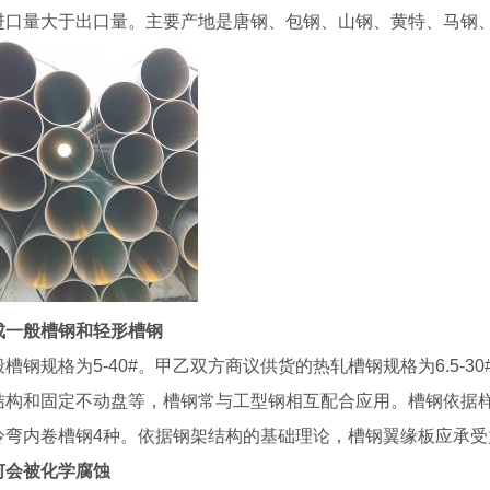
进口量大于出口量。主要产地是唐钢、包钢、山钢、黄特、马钢
成一般槽钢和轻形槽钢
槽钢规格为5-40#。甲乙双方商议供货的热轧槽钢规格为6.5-
结构和固定不动盘等，槽钢常与工型钢相互配合应用。槽钢依据
冷弯内卷槽钢4种。依据钢架结构的基础理论，槽钢翼缘板应承
何会被化学腐蚀